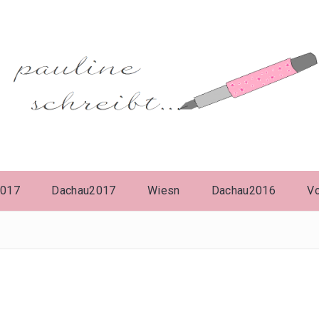
2017
Dachau2017
Wiesn
Dachau2016
V