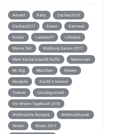
Advent
Baby
Dachau2016
Dachau2017
Essen
Karneval
Kinder
Lesestoff
Lifestyle
Mama Zeit
Maßkurg-Saison 2017
Mein Karma braucht Kaffe
Memoriam
Mr. Big
München
Reisen
Rezepte
Tracht´n Gwand
Trinken
Uncategorized
Vor-Wiesn Tagebuch 2016
Weihnachts Rezepte
Weihnachtszeit
Wiesn
Wiesn 2017