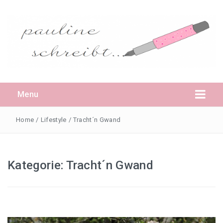
Menu
Home
/
Lifestyle
/
Tracht´n Gwand
Daheim
Kategorie:
Tracht´n Gwand
Pauline