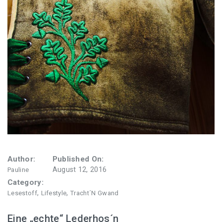
Author:
Published On:
August 12, 2016
Pauline
Category:
,
,
Lesestoff
Lifestyle
Tracht´n Gwand
Eine „echte“ Lederhos´n