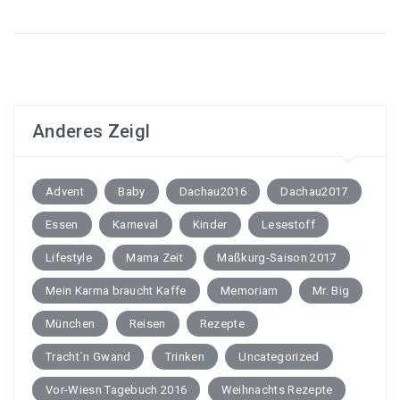
Anderes Zeigl
Advent
Baby
Dachau2016
Dachau2017
Essen
Karneval
Kinder
Lesestoff
Lifestyle
Mama Zeit
Maßkurg-Saison 2017
Mein Karma braucht Kaffe
Memoriam
Mr. Big
München
Reisen
Rezepte
Tracht´n Gwand
Trinken
Uncategorized
Vor-Wiesn Tagebuch 2016
Weihnachts Rezepte