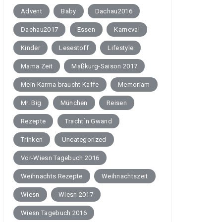
Advent
Baby
Dachau2016
Dachau2017
Essen
Karneval
Kinder
Lesestoff
Lifestyle
Mama Zeit
Maßkurg-Saison 2017
Mein Karma braucht Kaffe
Memoriam
Mr. Big
München
Reisen
Rezepte
Tracht´n Gwand
Trinken
Uncategorized
Vor-Wiesn Tagebuch 2016
Weihnachts Rezepte
Weihnachtszeit
Wiesn
Wiesn 2017
Wiesn Tagebuch 2016