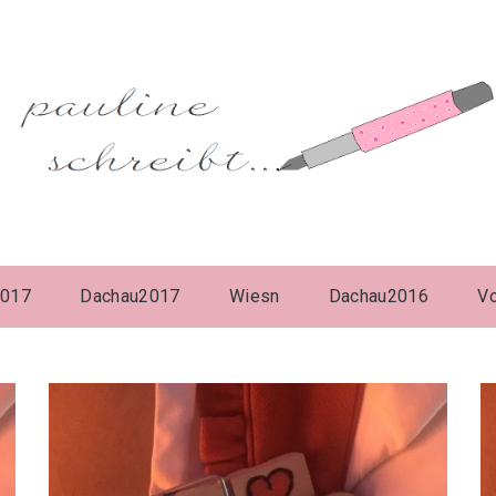
2017
Dachau2017
Wiesn
Dachau2016
V