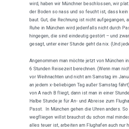
wird, haben wir Münchner beschlossen, wir pla
der Boden so nass und so feucht ist, dass kein
baut. Gut, die Rechnung ist nicht aufgegangen, 
Ruhe in München wird jedenfalls nicht durch Pas
hingegen, die sind eindeutig gestört – und zwa
gesagt, unter einer Stunde geht da nix. (Und jede
Angenommen man möchte jetzt von München ins
6 Stunden Reisezeit berechnen. (Wenn man nich
vor Weihnachten und nicht am Samstag im Jan
an jedem x-beliebigen Tag außer Samstag fähr
von A nach B fliegt, dann ist man in einer Stun
Halbe Stunde je für An- und Abreise zum Flug
Passt. In München gehen die Uhren anders. So 
wegfliegen willst brauchst du schon mal minde
alles teuer ist, arbeiten am Flughafen auch nur