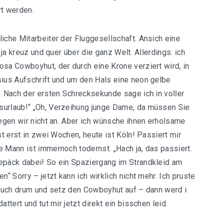
rt werden.
iche Mitarbeiter der Fluggesellschaft. Ansich eine
 ja kreuz und quer über die ganz Welt. Allerdings: ich
osa Cowboyhut, der durch eine Krone verziert wird, in
sius Aufschrift und um den Hals eine neon gelbe
! Nach der ersten Schrecksekunde sage ich in voller
surlaub!“ „Oh, Verzeihung junge Dame, da müssen Sie
iegen wir nicht an. Aber ich wünsche ihnen erholsame
st erst in zwei Wochen, heute ist Köln! Passiert mir
e Mann ist immernoch todernst. „Hach ja, das passiert.
gepäck dabei! So ein Spaziergang im Strandkleid am
n“ Sorry – jetzt kann ich wirklich nicht mehr. Ich pruste
ndtuch drum und setz den Cowboyhut auf – dann werd i
ttert und tut mir jetzt direkt ein bisschen leid.