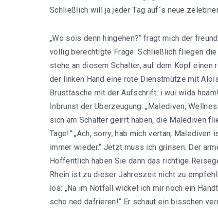
Schließlich will ja jeder Tag auf´s neue zelebrie
„Wo sois denn hingehen?“ fragt mich der freundl
völlig berechtigte Frage. Schließlich fliegen die
stehe an diesem Schalter, auf dem Kopf einen r
der linken Hand eine rote Dienstmütze mit Aloi
Brusttasche mit der Aufschrift: i wui wida hoam
Inbrunst der Überzeugung: „Malediven, Wellnes
sich am Schalter geirrt haben, die Malediven fl
Tage!“ „Ach, sorry, hab mich vertan, Malediven i
immer wieder.“ Jetzt muss ich grinsen. Der arm
Hoffentlich haben Sie dann das richtige Reise
Rhein ist zu dieser Jahreszeit nicht zu empfehle
los: „Na im Notfall wickel ich mir noch ein Ha
scho ned dafrieren!“ Er schaut ein bisschen verda