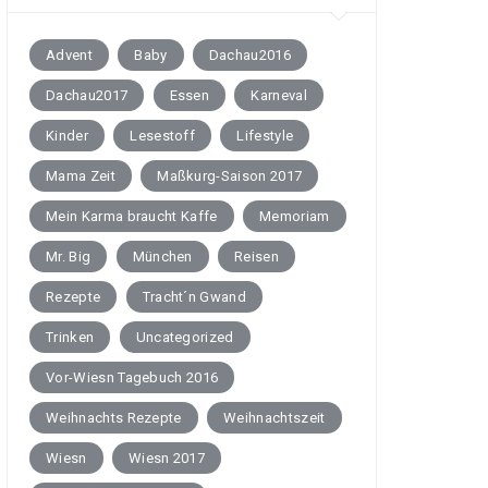
Advent
Baby
Dachau2016
Dachau2017
Essen
Karneval
Kinder
Lesestoff
Lifestyle
Mama Zeit
Maßkurg-Saison 2017
Mein Karma braucht Kaffe
Memoriam
Mr. Big
München
Reisen
Rezepte
Tracht´n Gwand
Trinken
Uncategorized
Vor-Wiesn Tagebuch 2016
Weihnachts Rezepte
Weihnachtszeit
Wiesn
Wiesn 2017