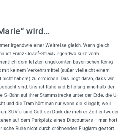
 Marie“ wird…
mmer irgendwie einer Weltreise gleich. Wenn gleich
ann ist Franz-Josef-Strauß irgendwo kurz vorm
mentlich dem letzten ungekörnten bayerischen König
t mit keinem Verkehrsmittel (außer vielleicht einem
 nicht haben!) zu erreichen. Das liegt daran, dass wir
edacht sind. Uns ist Ruhe und Erholung innerhalb der
e S-Bahn auf ihrer Stammstrecke unter der Erde, die U-
t und die Tram hört man nur wenn sie klingelt, weil
hen. SUV´s sind Gott sei Dank die mehrer Zeit entweder
tehen auf dem Parkplatz eines Discounters – man hört
yerische Ruhe nicht durch dröhnenden Fluglärm gestört