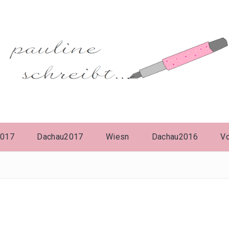
2017
Dachau2017
Wiesn
Dachau2016
V