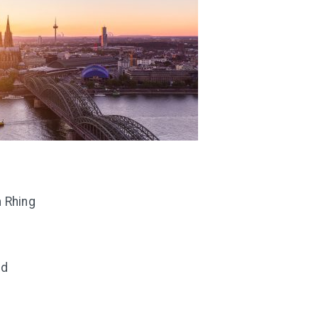
 Rhing
ld