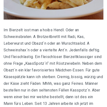
Im Bierzelt isst man a hoibs Hendl. Oder an
Schweinsbraten. A Brotzeitbrettl mit Radi, Kas,
Leberwurst und Obazd´n oder an Wurschtsalod. A
Schweinshax´n oder a viertelte Ant´n. Jedenfalls deftig.
Und fleischlastig. Ein fleischloser Bierzeltklassiger sind
ohne Frage „KaasSpotz´n“ mit Röstzwiebeln. Neben dem
Obazt´n ein klar favorisiertes Mädchen-Essen. Für gute
Käsespätzle kann ich sterben. Cremig, bissig, würzig und
der Käse zieht Fäden. Mhhh, was ganz Feines. Männer
bestellen nur in den seltensten Fällen Kasspotz´n. Aber
wenn einer bei mir welche bestellt, dann ist des ein
Mann fürs Leben. Seit 13 Jahren arbeite ich jetzt im