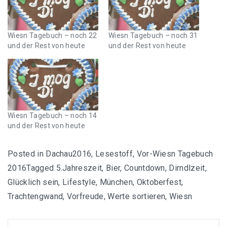
Wiesn Tagebuch – noch 22
Wiesn Tagebuch – noch 31
und der Rest von heute
und der Rest von heute
Wiesn Tagebuch – noch 14
und der Rest von heute
Posted in
Dachau2016
,
Lesestoff
,
Vor-Wiesn Tagebuch
2016
Tagged
5.Jahreszeit
,
Bier
,
Countdown
,
Dirndlzeit
,
Glücklich sein
,
Lifestyle
,
München
,
Oktoberfest
,
Trachtengwand
,
Vorfreude
,
Werte sortieren
,
Wiesn