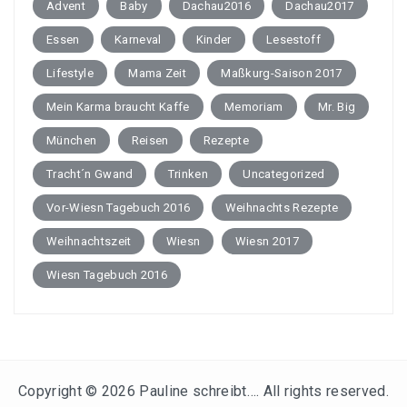
Advent
Baby
Dachau2016
Dachau2017
Essen
Karneval
Kinder
Lesestoff
Lifestyle
Mama Zeit
Maßkurg-Saison 2017
Mein Karma braucht Kaffe
Memoriam
Mr. Big
München
Reisen
Rezepte
Tracht´n Gwand
Trinken
Uncategorized
Vor-Wiesn Tagebuch 2016
Weihnachts Rezepte
Weihnachtszeit
Wiesn
Wiesn 2017
Wiesn Tagebuch 2016
Copyright © 2026
Pauline schreibt…
. All rights reserved.