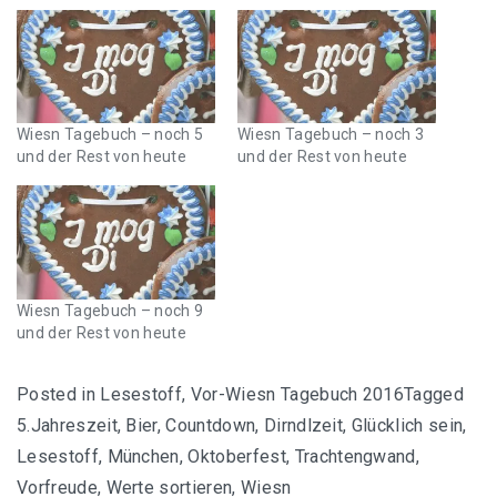
Wiesn Tagebuch – noch 5
Wiesn Tagebuch – noch 3
und der Rest von heute
und der Rest von heute
Wiesn Tagebuch – noch 9
und der Rest von heute
Posted in
Lesestoff
,
Vor-Wiesn Tagebuch 2016
Tagged
5.Jahreszeit
,
Bier
,
Countdown
,
Dirndlzeit
,
Glücklich sein
,
Lesestoff
,
München
,
Oktoberfest
,
Trachtengwand
,
Vorfreude
,
Werte sortieren
,
Wiesn