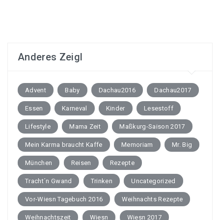
Anderes Zeigl
Advent
Baby
Dachau2016
Dachau2017
Essen
Karneval
Kinder
Lesestoff
Lifestyle
Mama Zeit
Maßkurg-Saison 2017
Mein Karma braucht Kaffe
Memoriam
Mr. Big
München
Reisen
Rezepte
Tracht´n Gwand
Trinken
Uncategorized
Vor-Wiesn Tagebuch 2016
Weihnachts Rezepte
Weihnachtszeit
Wiesn
Wiesn 2017