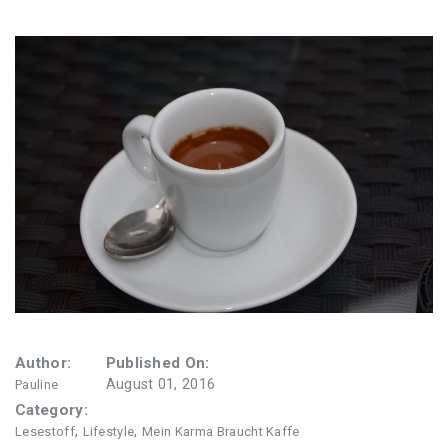
Author:
Published On:
August 01, 2016
Pauline
Category:
,
,
Lesestoff
Lifestyle
Mein Karma Braucht Kaffe