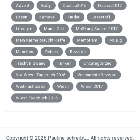
Advent
Baby
Dachau2016
Dachau2017
Essen
Karneval
Kinder
Lesestoff
Lifestyle
Mama Zeit
Maßkurg-Saison 2017
Mein Karma braucht Kaffe
Memoriam
Mr. Big
München
Reisen
Rezepte
Tracht´n Gwand
Trinken
Uncategorized
Vor-Wiesn Tagebuch 2016
Weihnachts Rezepte
Weihnachtszeit
Wiesn
Wiesn 2017
Wiesn Tagebuch 2016
Copyright © 2026
Pauline schreibt…
. All rights reserved.