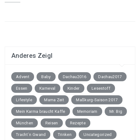
Anderes Zeigl
Advent
Baby
Dachau2016
Dachau2017
Essen
Karneval
Kinder
Lesestoff
Lifestyle
Mama Zeit
Maßkurg-Saison 2017
Mein Karma braucht Kaffe
Memoriam
Mr. Big
München
Reisen
Rezepte
Tracht´n Gwand
Trinken
Uncategorized