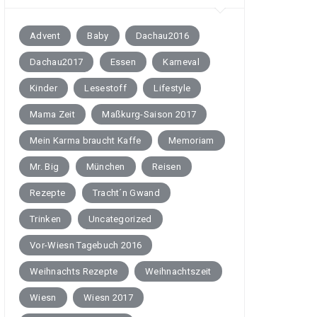
Advent
Baby
Dachau2016
Dachau2017
Essen
Karneval
Kinder
Lesestoff
Lifestyle
Mama Zeit
Maßkurg-Saison 2017
Mein Karma braucht Kaffe
Memoriam
Mr. Big
München
Reisen
Rezepte
Tracht´n Gwand
Trinken
Uncategorized
Vor-Wiesn Tagebuch 2016
Weihnachts Rezepte
Weihnachtszeit
Wiesn
Wiesn 2017