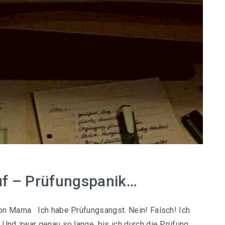
uf – Prüfungspanik…
on Mama Ich habe Prüfungsangst. Nein! Falsch! Ich
 Und zwar genau so lange, bis ich durch die Prüfung