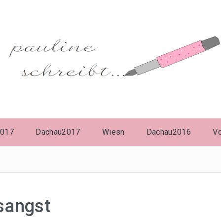
2017
Dachau2017
Wiesn
Dachau2016
V
sangst